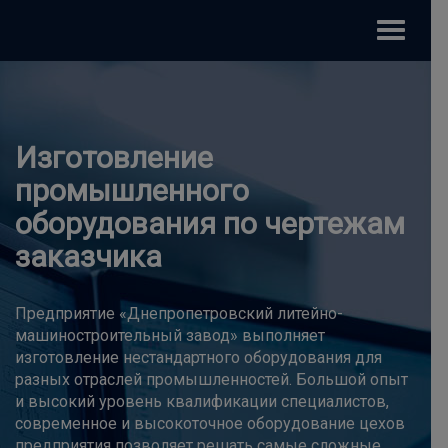
Toggle
navigat
Изготовление
промышленного
Изготовление
Изготовление
оборудования по чертежам
промышленного
промышленного
заказчика
оборудования по чертежам
оборудования по чертежам
заказчика
заказчика
Предприятие «Днепропетровский литейно-
машиностроительный завод» выполняет
Предприятие «Днепропетровский литейно-
Предприятие «Днепропетровский литейно-
изготовление нестандартного оборудования для
машиностроительный завод» выполняет
машиностроительный завод» выполняет
разных отраслей промышленностей. Большой опыт
изготовление нестандартного оборудования для
изготовление нестандартного оборудования для
и высокий уровень квалификации специалистов,
разных отраслей промышленностей. Большой опыт
разных отраслей промышленностей. Большой опыт
современное и высокоточное оборудование цехов
и высокий уровень квалификации специалистов,
и высокий уровень квалификации специалистов,
предприятия позволяет решать самые сложные